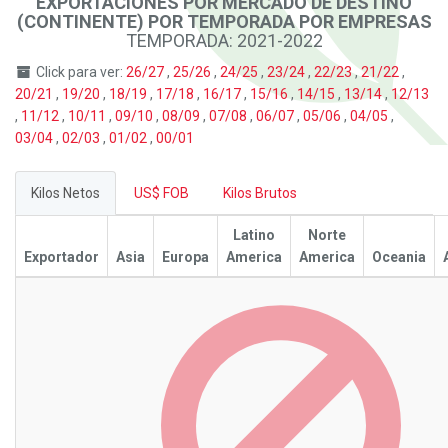
EXPORTACIONES POR MERCADO DE DESTINO
(CONTINENTE) POR TEMPORADA POR EMPRESAS
TEMPORADA: 2021-2022
Click para ver:
26/27
,
25/26
,
24/25
,
23/24
,
22/23
,
21/22
,
20/21
,
19/20
,
18/19
,
17/18
,
16/17
,
15/16
,
14/15
,
13/14
,
12/13
,
11/12
,
10/11
,
09/10
,
08/09
,
07/08
,
06/07
,
05/06
,
04/05
,
03/04
,
02/03
,
01/02
,
00/01
Kilos Netos
US$ FOB
Kilos Brutos
Latino
Norte
Exportador
Asia
Europa
America
America
Oceania