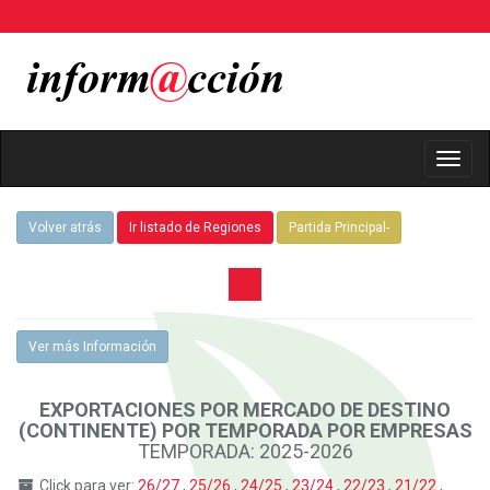
Toggl
Navig
Volver atrás
Ir listado de Regiones
Partida Principal-
Ver más Información
EXPORTACIONES POR MERCADO DE DESTINO
(CONTINENTE) POR TEMPORADA POR EMPRESAS
TEMPORADA: 2025-2026
Click para ver:
26/27
,
25/26
,
24/25
,
23/24
,
22/23
,
21/22
,