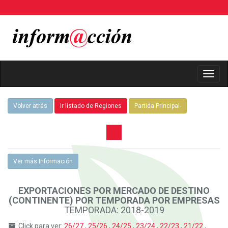
Toggl
Navig
Volver atrás
Ir listado de Regiones
Partida Principal-
Ver más Información
EXPORTACIONES POR MERCADO DE DESTINO
(CONTINENTE) POR TEMPORADA POR EMPRESAS
TEMPORADA: 2018-2019
Click para ver:
26/27
,
25/26
,
24/25
,
23/24
,
22/23
,
21/22
,