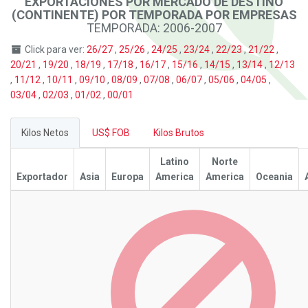
EXPORTACIONES POR MERCADO DE DESTINO
(CONTINENTE) POR TEMPORADA POR EMPRESAS
TEMPORADA: 2006-2007
Click para ver:
26/27
,
25/26
,
24/25
,
23/24
,
22/23
,
21/22
,
20/21
,
19/20
,
18/19
,
17/18
,
16/17
,
15/16
,
14/15
,
13/14
,
12/13
,
11/12
,
10/11
,
09/10
,
08/09
,
07/08
,
06/07
,
05/06
,
04/05
,
03/04
,
02/03
,
01/02
,
00/01
Kilos Netos
US$ FOB
Kilos Brutos
Latino
Norte
Exportador
Asia
Europa
America
America
Oceania