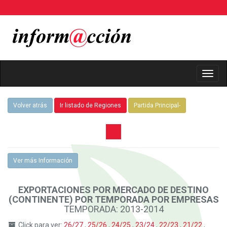
Toggl
Navig
Volver atrás
Ir listado de Regiones
Partida Principal-
Ver más Información
EXPORTACIONES POR MERCADO DE DESTINO
(CONTINENTE) POR TEMPORADA POR EMPRESAS
TEMPORADA: 2013-2014
Click para ver:
26/27
,
25/26
,
24/25
,
23/24
,
22/23
,
21/22
,