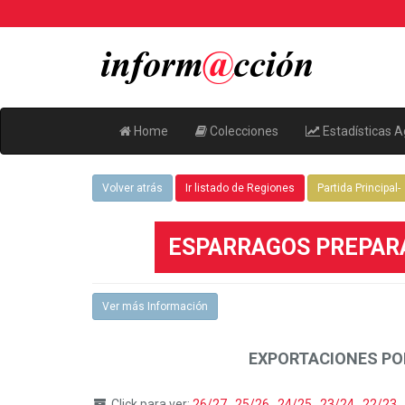
Home
Colecciones
Estadísticas A
Volver atrás
Ir listado de Regiones
Partida Principal-
ESPARRAGOS PREPARAD
Ver más Información
EXPORTACIONES PO
Click para ver:
26/27
,
25/26
,
24/25
,
23/24
,
22/23
,