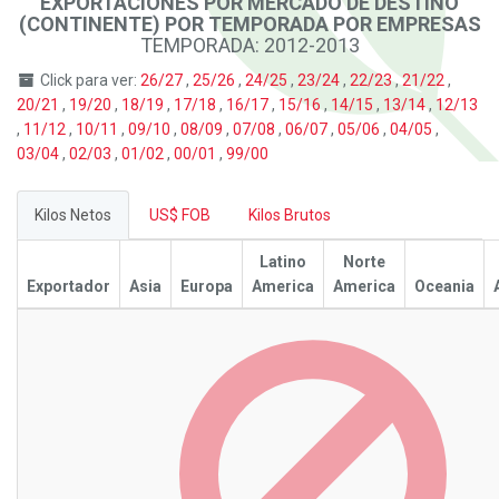
EXPORTACIONES POR MERCADO DE DESTINO
(CONTINENTE) POR TEMPORADA POR EMPRESAS
TEMPORADA: 2012-2013
Click para ver:
26/27
,
25/26
,
24/25
,
23/24
,
22/23
,
21/22
,
20/21
,
19/20
,
18/19
,
17/18
,
16/17
,
15/16
,
14/15
,
13/14
,
12/13
,
11/12
,
10/11
,
09/10
,
08/09
,
07/08
,
06/07
,
05/06
,
04/05
,
03/04
,
02/03
,
01/02
,
00/01
,
99/00
Kilos Netos
US$ FOB
Kilos Brutos
Latino
Norte
Exportador
Asia
Europa
America
America
Oceania