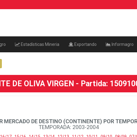
gro
Estadísticas Mineria
Exportando
Informagro
TE DE OLIVA VIRGEN - Partida: 15091
R MERCADO DE DESTINO (CONTINENTE) POR TEMPO
TEMPORADA: 2003-2004
16/17
,
15/16
,
14/15
,
13/14
,
12/13
,
11/12
,
10/11
,
09/10
,
08/09
,
07/