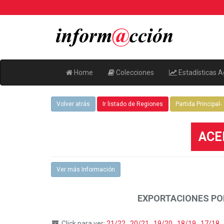
Home
Colecciones
Estadísticas A
Volver atrás
Ir listado de Regiones
Partida Principal-
ACEI
Ver más Información
EXPORTACIONES PO
Click para ver:
21/22
,
20/21
,
19/20
,
18/19
,
17/18
,