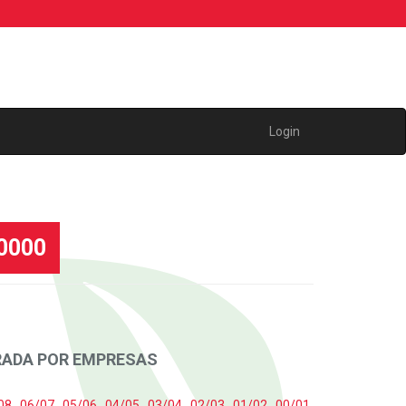
Login
00000
RADA POR EMPRESAS
08
,
06/07
,
05/06
,
04/05
,
03/04
,
02/03
,
01/02
,
00/01