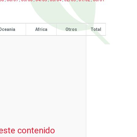
Oceania
Africa
Otros
Total
 este contenido