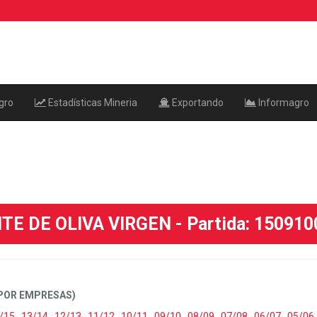
gro
Estadísticas Mineria
Exportando
Informagro
TE DE OLIVA VIRGEN - Partida: 15091
POR EMPRESAS)
/15
,
13/14
,
12/13
,
11/12
,
10/11
,
09/10
,
08/09
,
07/08
,
06/07
,
05/06