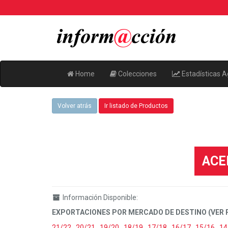
Home
Colecciones
Estadísticas A
Volver atrás
Ir listado de Productos
ACEI
Información Disponible:
EXPORTACIONES POR MERCADO DE DESTINO (VER 
21/22
,
20/21
,
19/20
,
18/19
,
17/18
,
16/17
,
15/16
,
14