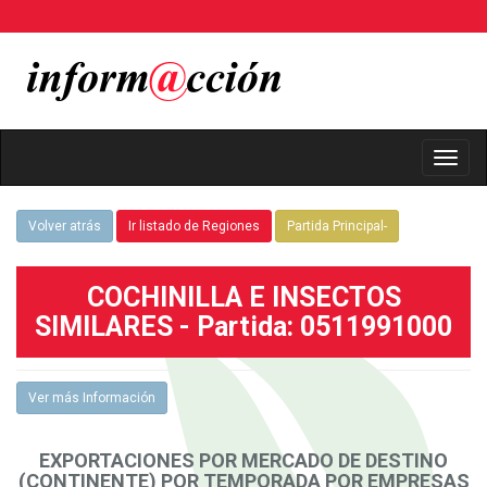
Toggl
Navig
Volver atrás
Ir listado de Regiones
Partida Principal-
COCHINILLA E INSECTOS
SIMILARES - Partida: 0511991000
Ver más Información
EXPORTACIONES POR MERCADO DE DESTINO
(CONTINENTE) POR TEMPORADA POR EMPRESAS