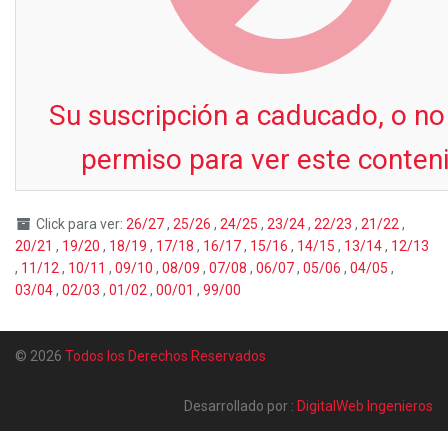
Su suscripción a caducado, o no
permiso para ver este conten
Click para ver:
26/27
,
25/26
,
24/25
,
23/24
,
22/23
,
21/22
,
20/21
,
19/20
,
18/19
,
17/18
,
16/17
,
15/16
,
14/15
,
13/14
,
12/13
,
11/12
,
10/11
,
09/10
,
08/09
,
07/08
,
06/07
,
05/06
,
04/05
,
03/04
,
02/03
,
01/02
,
00/01
,
99/00
© 2026
Todos los Derechos Reservados
Desarrollado por :
DigitalWeb Ingenieros