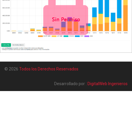
© 2026
Todos los Derechos Reservados
Desarrollado por :
DigitalWeb Ingenieros