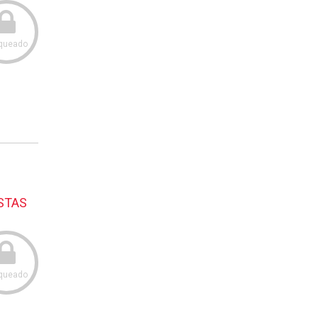
queado
STAS
queado