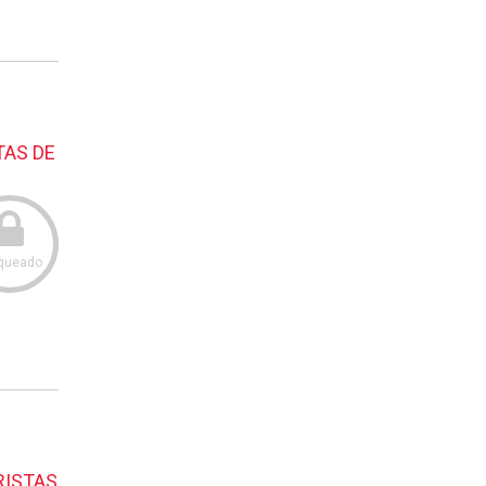
TAS DE
queado
RISTAS