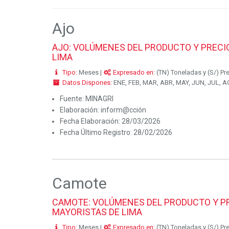
Ajo
AJO: VOLÚMENES DEL PRODUCTO Y PRECIO
LIMA
Tipo:
Meses |
Expresado en:
(TN) Toneladas y (S/) Pr
Datos Dispones:
ENE, FEB, MAR, ABR, MAY, JUN, JUL, AG
Fuente:
MINAGRI
Elaboración:
inform@cción
Fecha Elaboración:
28/03/2026
Fecha Último Registro:
28/02/2026
Camote
CAMOTE: VOLÚMENES DEL PRODUCTO Y PR
MAYORISTAS DE LIMA
Tipo:
Meses |
Expresado en:
(TN) Toneladas y (S/) Pr