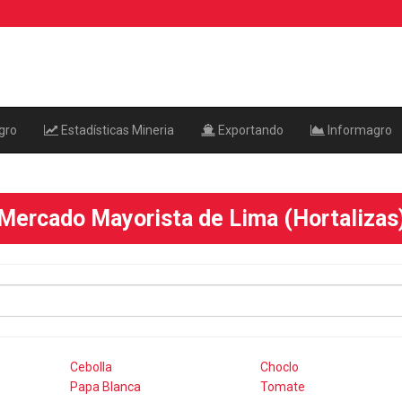
gro
Estadísticas Mineria
Exportando
Informagro
Mercado Mayorista de Lima (Hortalizas
Cebolla
Choclo
Papa Blanca
Tomate