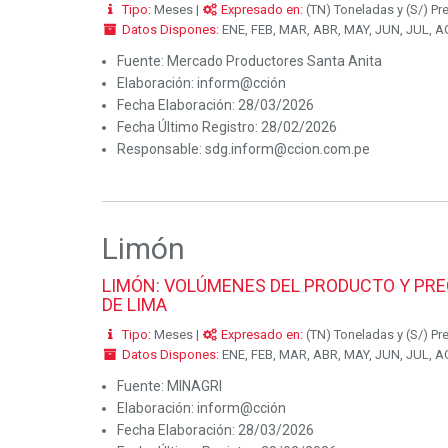
Tipo:
Meses |
Expresado en:
(TN) Toneladas y (S/) Pr
Datos Dispones:
ENE, FEB, MAR, ABR, MAY, JUN, JUL, AG
Fuente:
Mercado Productores Santa Anita
Elaboración:
inform@cción
Fecha Elaboración:
28/03/2026
Fecha Último Registro:
28/02/2026
Responsable:
sdg.inform@ccion.com.pe
Limón
LIMÓN: VOLÚMENES DEL PRODUCTO Y PRE
DE LIMA
Tipo:
Meses |
Expresado en:
(TN) Toneladas y (S/) Pr
Datos Dispones:
ENE, FEB, MAR, ABR, MAY, JUN, JUL, AG
Fuente:
MINAGRI
Elaboración:
inform@cción
Fecha Elaboración:
28/03/2026