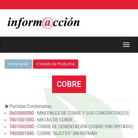
Toggl
Navig
Volver atrás
Ir listado de Productos
COBRE
Partidas Combinadas:
2603000000
- MINERALES DE COBRE Y SUS CONCENTRADOS
7401001000
- MATAS DE COBRE
7401002000
- COBRE DE CEMENTACIÓN (COBRE PRECIPITADO)
7402001000
- COBRE "BLISTER" SIN REFINAR