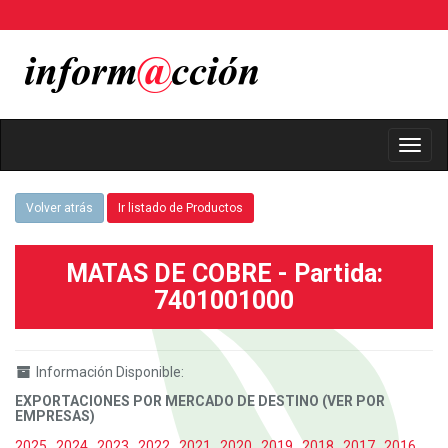
Toggl
Navig
Volver atrás
Ir listado de Productos
MATAS DE COBRE - Partida:
7401001000
Información Disponible:
EXPORTACIONES POR MERCADO DE DESTINO (VER POR
EMPRESAS)
2025
,
2024
,
2023
,
2022
,
2021
,
2020
,
2019
,
2018
,
2017
,
2016
,