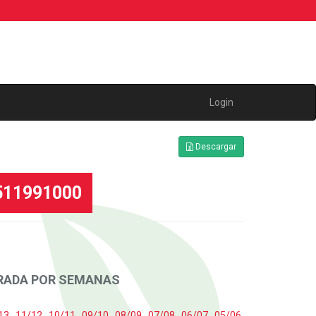
Login
Descargar
0511991000
ORADA POR SEMANAS
13
,
11/12
,
10/11
,
09/10
,
08/09
,
07/08
,
06/07
,
05/06