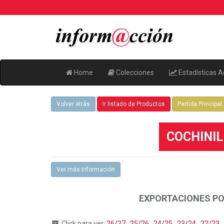
Home
Colecciones
Estadísticas A
Volver atrás
Ir listado de Productos
Partida Principal
COCHINILL
Ver más Información
EXPORTACIONES PO
Click para ver:
26/27
,
25/26
,
24/25
,
23/24
,
22/23
,