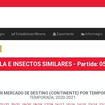
gro
Estadísticas Mineria
Exportando
Informagro
A E INSECTOS SIMILARES - Partida: 
R MERCADO DE DESTINO (CONTINENTE) POR TEMP
TEMPORADA: 2020-2021
21/22
,
20/21
,
19/20
,
18/19
,
17/18
,
16/17
,
15/16
,
14/15
,
13/14
,
12/