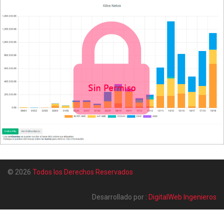
© 2026
Todos los Derechos Reservados
Desarrollado por :
DigitalWeb Ingenieros