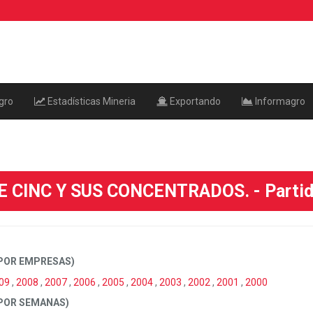
gro
Estadísticas Mineria
Exportando
Informagro
 CINC Y SUS CONCENTRADOS. - Partid
POR EMPRESAS)
09
,
2008
,
2007
,
2006
,
2005
,
2004
,
2003
,
2002
,
2001
,
2000
 POR SEMANAS)