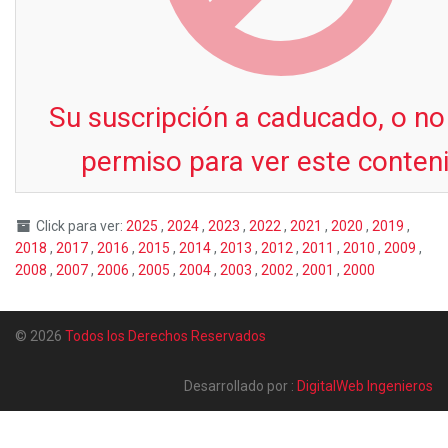
Su suscripción a caducado, o no
permiso para ver este conten
Click para ver:
2025
,
2024
,
2023
,
2022
,
2021
,
2020
,
2019
,
2018
,
2017
,
2016
,
2015
,
2014
,
2013
,
2012
,
2011
,
2010
,
2009
,
2008
,
2007
,
2006
,
2005
,
2004
,
2003
,
2002
,
2001
,
2000
© 2026
Todos los Derechos Reservados
Desarrollado por :
DigitalWeb Ingenieros