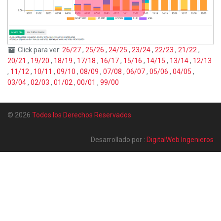
Click para ver:
26/27
,
25/26
,
24/25
,
23/24
,
22/23
,
21/22
,
20/21
,
19/20
,
18/19
,
17/18
,
16/17
,
15/16
,
14/15
,
13/14
,
12/13
,
11/12
,
10/11
,
09/10
,
08/09
,
07/08
,
06/07
,
05/06
,
04/05
,
03/04
,
02/03
,
01/02
,
00/01
,
99/00
© 2026
Todos los Derechos Reservados
Desarrollado por :
DigitalWeb Ingenieros