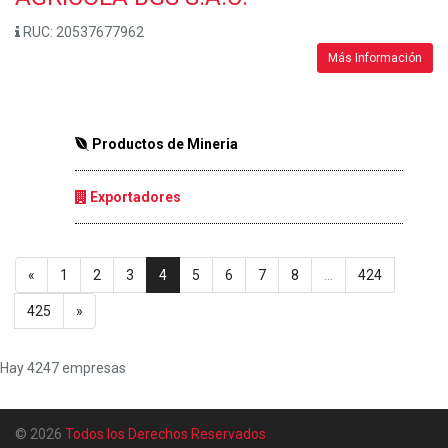
RUC:
20537677962
Más Información
Productos de Mineria
Exportadores
«
1
2
3
4
5
6
7
8
...
424
425
»
Hay 4247 empresas
© 2026
Todos los Derechos Reservados