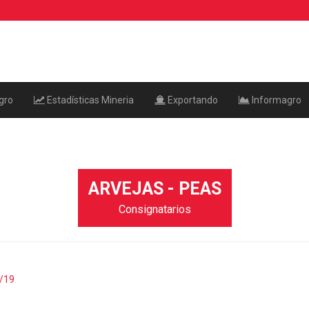
gro
Estadísticas Mineria
Exportando
Informagro
ARVEJAS - PEAS
Consignatarios
/19