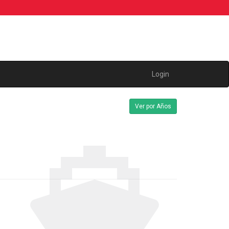
Login
Ver por Años