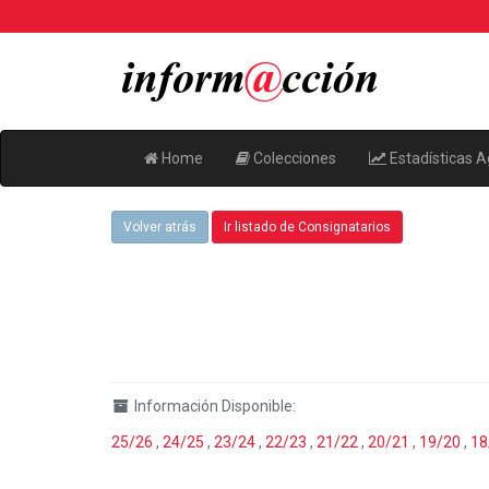
Home
Colecciones
Estadísticas A
Volver atrás
Ir listado de Consignatarios
Información Disponible:
25/26
,
24/25
,
23/24
,
22/23
,
21/22
,
20/21
,
19/20
,
18