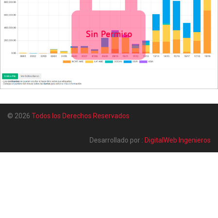
© 2026
Todos los Derechos Reservados
Desarrollado por :
DigitalWeb Ingenieros